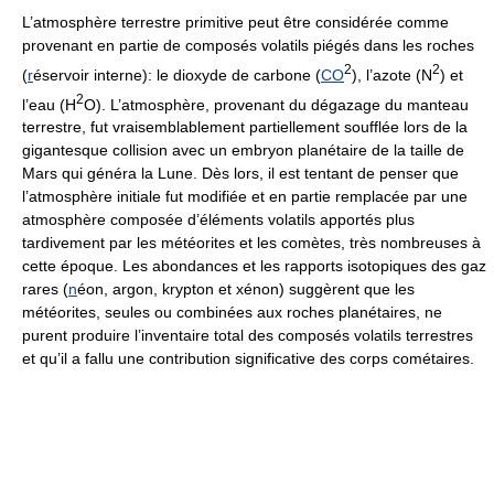
L’atmosphère terrestre primitive peut être considérée comme
provenant en partie de composés volatils piégés dans les roches
2
2
(
r
éservoir interne): le dioxyde de carbone (
CO
), l’azote (N
) et
2
l’eau (H
O). L’atmosphère, provenant du dégazage du manteau
terrestre, fut vraisemblablement partiellement soufflée lors de la
gigantesque collision avec un embryon planétaire de la taille de
Mars qui généra la Lune. Dès lors, il est tentant de penser que
l’atmosphère initiale fut modifiée et en partie remplacée par une
atmosphère composée d’éléments volatils apportés plus
tardivement par les météorites et les comètes, très nombreuses à
cette époque. Les abondances et les rapports isotopiques des gaz
rares (
n
éon, argon, krypton et xénon) suggèrent que les
météorites, seules ou combinées aux roches planétaires, ne
purent produire l’inventaire total des composés volatils terrestres
et qu’il a fallu une contribution significative des corps cométaires.