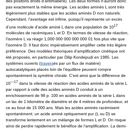
des positons droits d’antimatière). Les deux formes n’auront donc
pas exactement la même énergie. Les acides aminés L sont très
légèrement plus stables que les acides aminés D non naturels.
Cependant, l’avantage est infime, puisqu’il représente un excès
17
d’une molécule d’acide aminé L dans une population de 10
molécules de racémiques L et D. En termes de vitesse de réaction,
l’isomère L va réagir 1,000 000 000 000 000 01 fois plus vite que
l’isomère D. Il faut donc impérativement amplifier cette très légère
préférence. Des modèles théoriques d’amplification cinétique ont
été proposés, en particulier par Dilip Kondepudi en 1985. Les
systèmes ouverts (
travers
és par un flux de matière)
autocatalytiques placés loin de l’équilibre peuvent rompre
spontanément la symétrie chirale. C’est ainsi que la différence de
—17
10
dans la vitesse de réaction des acides aminés de la série L
par rapport à celle des acides aminés D conduit à un
enrichissement de 98 p. 100 en acides aminés de la série L dans
un lac de 1 kilomètre de diamètre et de 4 mètres de profondeur, et
ce au bout de 15 000 ans. Mais les acides aminés racémisent
spontanément; un acide aminé optiquement pur (L ou D) se
transforme lentement en un mélange de formes L et D. On risque
ainsi de perdre rapidement le bénéfice de l’amplification. La demi-