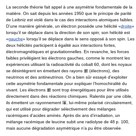
La seconde théorie fait appel à une asymétrie fondamentale de la
matière. On sait depuis les années 1950 que le principe de parité
de Leibniz est violé dans le cas des interactions atomiques faibles.
D’une manière générale, un électron possède une hélicité «
droite
»
lorsqu’il se déplace dans la direction de son spin; son hélicité est
«
gauche
» lorsqu’il se déplace dans le sens opposé à son spin. Les
deux hélicités participent à égalité aux interactions fortes,
électromagnétiques et gravitationnelles. En revanche, les forces
faibles privilégient les électrons gauches, comme le montrent les
expériences utilisant la radioactivité du cobalt 60, dont les noyaux
se désintègrent en émettant des rayons 廓 (électrons), des
neutrinos et des antineutrinos. On a bien sûr essayé d’exploiter
cette asymétrie fondamentale pour expliquer l’homochiralité du
vivant. Les électrons 廓 sont trop énergétiques pour être utilisés
directement dans des réactions chimiques. Ralentis par une cible,
ils émettent un rayonnement 塚, lui-même polarisé circulairement,
qui est utilisé pour dégrader sélectivement des mélanges
racémiques d’acides aminés. Après dix ans d’irradiation, un
mélange racémique de leucine subit une radiolyse de 48 p. 100,
mais aucune dégradation asymétrique n’a pu être observée.