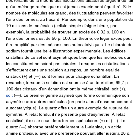
Les tenants de la théorie des fluctuations aléatoires arguent du fait
qu’un mélange racémique n’est jamais exactement équilibré. Si le
nombre de molécules est grand, des fluctuations peuvent favoriser
l’une des formes, au hasard. Par exemple, dans une population de
10 millions de molécules (cellule simple d’algue bleue, par
exemple), la probabilité de trouver un excès de 0,02 p. 100 en
l’une des formes est de 50 p. 100. En théorie, ce léger excès peut
être amplifié par des mécanismes autocatalytiques. Le chlorate de
sodium fournit une belle illustration expérimentale. Les édifices
cristallins de ce sel sont asymétriques bien que les molécules qui
les constituent ne soient pas chirales. Lorsque les cristallisations
s’effectuent dans une solution au repos, un nombre égal de
cristaux (+) et (—) sont formés pour chaque échantillon. En
revanche, lorsque la solution est soumise à un tourbillon, 99,7 p.
100 des cristaux d’un échantillon ont la même chiralité, soit (+),
soit
(—). Le premier germe asymétrique formé communique son
asymétrie aux autres molécules (on parle alors d’ensemencement
autocatalytique). Le quartz offre un autre exemple de rupture de
symétrie. À l’état fondu, il ne présente pas d’asymétrie. À l’état
cristallisé, il existe sous deux formes spéculaires (+) et (—). Le
quartz (—) absorbe préférentiellement la L-alanine, un acide
aminé protéique, avec une préférence pouvant aller jusqu’à 20 p.