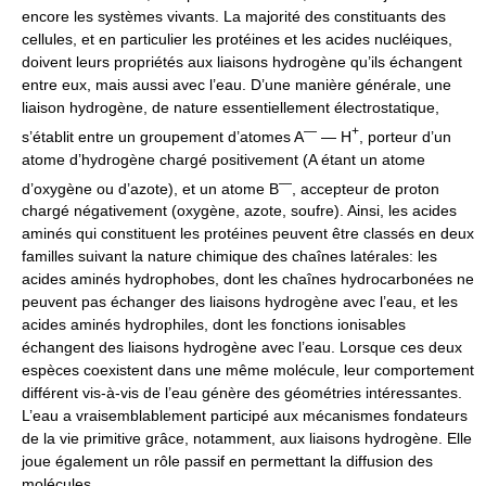
encore les systèmes vivants. La majorité des constituants des
cellules, et en particulier les protéines et les acides nucléiques,
doivent leurs propriétés aux liaisons hydrogène qu’ils échangent
entre eux, mais aussi avec l’eau. D’une manière générale, une
liaison hydrogène, de nature essentiellement électrostatique,
—
+
s’établit entre un groupement d’atomes A
— H
, porteur d’un
atome d’hydrogène chargé positivement (A étant un atome
—
d’oxygène ou d’azote), et un atome B
, accepteur de proton
chargé négativement (oxygène, azote, soufre). Ainsi, les acides
aminés qui constituent les protéines peuvent être classés en deux
familles suivant la nature chimique des chaînes latérales: les
acides aminés hydrophobes, dont les chaînes hydrocarbonées ne
peuvent pas échanger des liaisons hydrogène avec l’eau, et les
acides aminés hydrophiles, dont les fonctions ionisables
échangent des liaisons hydrogène avec l’eau. Lorsque ces deux
espèces coexistent dans une même molécule, leur comportement
différent vis-à-vis de l’eau génère des géométries intéressantes.
L’eau a vraisemblablement participé aux mécanismes fondateurs
de la vie primitive grâce, notamment, aux liaisons hydrogène. Elle
joue également un rôle passif en permettant la diffusion des
molécules.