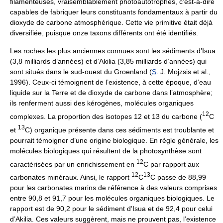
filamenteuses, vraisemblablement photoautotrophes, c’est-à-dire
capables de fabriquer leurs constituants fondamentaux à partir du
dioxyde de carbone atmosphérique. Cette vie primitive était déjà
diversifiée, puisque onze taxons différents ont été identifiés.
Les roches les plus anciennes connues sont les sédiments d’Isua
(3,8 milliards d’années) et d’Akilia (3,85 milliards d’années) qui
sont situés dans le sud-ouest du Groenland (
S
. J. Mojzsis et al.,
1996). Ceux-ci témoignent de l’existence, à cette époque, d’eau
liquide sur la Terre et de dioxyde de carbone dans l’atmosphère;
ils renferment aussi des kérogènes, molécules organiques
12
complexes. La proportion des isotopes 12 et 13 du carbone (
C
13
et
C) organique présente dans ces sédiments est troublante et
pourrait témoigner d’une origine biologique. En règle générale, les
molécules biologiques qui résultent de la photosynthèse sont
12
caractérisées par un enrichissement en
C par rapport aux
12
13
carbonates minéraux. Ainsi, le rapport
C
C passe de 88,99
pour les carbonates marins de référence à des valeurs comprises
entre 90,8 et 91,7 pour les molécules organiques biologiques. Le
rapport est de 90,2 pour le sédiment d’Isua et de 92,4 pour celui
d’Akilia. Ces valeurs suggèrent, mais ne prouvent pas, l’existence