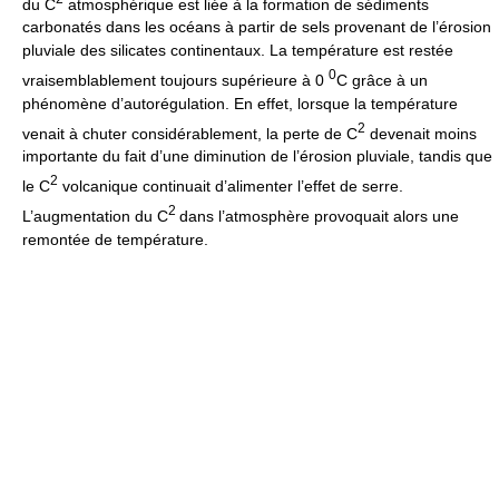
du C
atmosphérique est liée à la formation de sédiments
carbonatés dans les océans à partir de sels provenant de l’érosion
pluviale des silicates continentaux. La température est restée
0
vraisemblablement toujours supérieure à 0
C grâce à un
phénomène d’autorégulation. En effet, lorsque la température
2
venait à chuter considérablement, la perte de C
devenait moins
importante du fait d’une diminution de l’érosion pluviale, tandis que
2
le C
volcanique continuait d’alimenter l’effet de serre.
2
L’augmentation du C
dans l’atmosphère provoquait alors une
remontée de température.