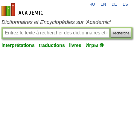
RU
EN
DE
ES
fr-academic.com
Dictionnaires et Encyclopédies sur 'Academic'
Recherche!
interprétations
traductions
livres
Игры ⚽