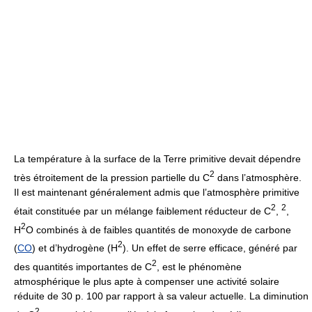
La température à la surface de la Terre primitive devait dépendre
2
très étroitement de la pression partielle du C
dans l’atmosphère.
Il est maintenant généralement admis que l’atmosphère primitive
2
2
était constituée par un mélange faiblement réducteur de C
,
,
2
H
O combinés à de faibles quantités de monoxyde de carbone
2
(
CO
) et d’hydrogène (H
). Un effet de serre efficace, généré par
2
des quantités importantes de C
, est le phénomène
atmosphérique le plus apte à compenser une activité solaire
réduite de 30 p. 100 par rapport à sa valeur actuelle. La diminution
2