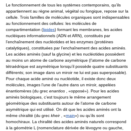
Le fonctionnement de tous les systèmes contemporains, qu’ils
appartiennent au règne animal, végétal ou fongique, repose sur la
cellule. Trois familles de molécules organiques sont indispensables
au fonctionnement des cellules: les molécules de
compartimentation (
lipides
) formant les membranes, les acides
nucléiques informationnels (ADN et ARN), constitués par
l’enchaînement des nucléotides et les enzymes (protéines
catalytiques), constituées par l’enchaînement des acides aminés.
Les acides aminés (sauf la glycine) et les nucléotides possèdent
au moins un atome de carbone asymétrique (l’atome de carbone
tétraédrique est asymétrique lorsqu’il possède quatre substituants
différents; son image dans un miroir ne lui est pas superposable).
Pour chaque acide aminé ou nucléotide, il existe donc deux
molécules, images l’une de l’autre dans un miroir, appelées
énantiomères (du grec
enantios
, «opposé»). Pour les acides
aminés biologiques, c’est toujours le même arrangement
géométrique des substituants autour de l’atome de carbone
asymétrique qui est utilisé. On dit que les acides aminés ont la
même chiralité (du grec
kheir
, «
main
») ou qu’ils sont
homochiraux. La chiralité des acides aminés naturels correspond
à la géométrie L (nomenclature dérivée de lévogyre ou gauche,